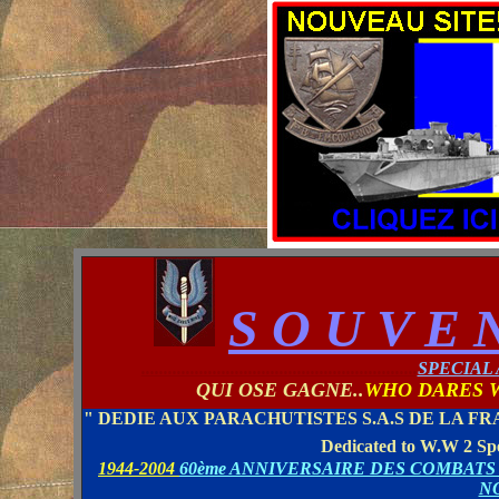
S
O U V E N
..............................................................
SPECIAL 
QUI OSE GAGNE..
WHO DARES 
" DEDIE AUX PARACHUTISTES S.A.S DE LA F
Dedicated to W.W 2 Spe
1944-2004
60ème ANNIVERSAIRE DES COMBATS 
N