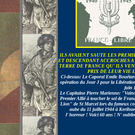
ILS AVAIENT SAUTE LES PREMIE
ET DESCENDANT ACCROCHES A
TERRE DE FRANCE QU' ILS VEN
PRIX DE LEUR VIE 
Ci-dessus: Le Caporal Emile Bouétard,
opération du Jour J pour la Libération
juin 
Le Capitaine Pierre Marienne: "Vain
Premier Allié à toucher le sol de Fra
Lion" de St Marcel lors du fameux com
aube du 11 juillet 1944 à Kerihue
l' horreur ! Voici 60 ans ! N' oubl