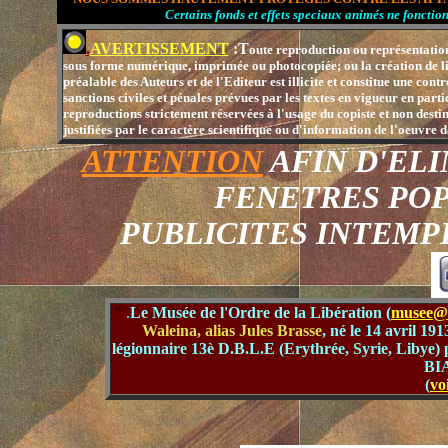
Certains fonds et effets speciaux animés ne
.
AVERTISSEMENT
:T
oute reproduction ou représentation
sous forme numérique, imprimée ou photocopiée; ou la création de lien
préalable des Auteurs et de l'Editeur est illicite et constitue une con
sanctions civiles et pénales prévues par les textes en vigueur en parti
reproductions strictement réservées à l'usage du copiste et non destinée
justifiées par le caractère scientifique ou d'information de l'oeuvre d
ATTENTION
AFIN D'EL
FENETRES PO
PUBLICITES INTEMP
"
.
.
Le Musée de l'Ordre de la Libération (
musee@o
Waleina, alias Jules Brasse
, né le 14 avril 1
légionnaire 13è D.B.L.E (Erythrée, Syrie, Libye) 
BIA
(
vo