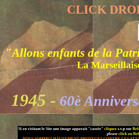
CLICK DROI
"Allons enfants de la Patrie
La Marseillais
1945 -
60è Anniversa
Si en visitant le Site une image apparait "cassée"
cliquez
s.v.p sur
Rel
please
click on Re
NOUS SOMMES HAUTEMENT PROTEGES CONTRE LES ATTAQ