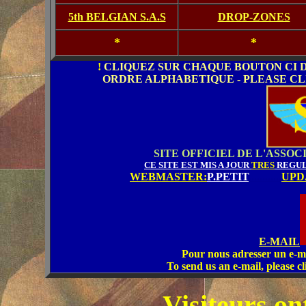
5th BELGIAN S.A.S
DROP-ZONES
*
*
!
CLIQUEZ SUR CHAQUE BOUTON CI D
ORDRE ALPHABETIQUE - PLEASE CL
SITE OFFICIEL DE L'ASSO
CE SITE EST MIS A JOUR
TRES
REGULI
WEBMASTER:
P.PETIT
............
UPD
E-MAIL
Pour nous adresser un e-mai
To send us an e-mail, please 
Visiteurs on