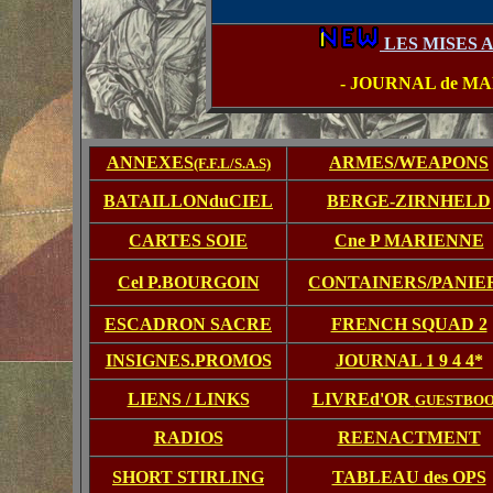
LES MISES A
- JOURNAL de MA
ANNEXES
ARMES/WEAPONS
(F.F.L/S.A.S)
BATAILLONduCIEL
BERGE-ZIRNHELD
CARTES SOIE
Cne P MARIENNE
Cel P.BOURGOIN
CONTAINERS/PANIE
ESCADRON SACRE
FRENCH SQUAD 2
INSIGNES.PROMOS
JOURNAL 1 9 4 4*
LIENS / LINKS
LIVREd'OR
GUESTBO
RADIOS
REENACTMENT
SHORT STIRLING
TABLEAU des OPS