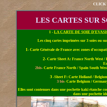
CLICK 
LES CARTES SUR S
1 -
LA CARTE DE SOIE D'EVASIO
Les cinq cartes imprimées sur 3 soies ou sur 
1
- Carte Générale de France avec zones d'occupati
2
- Carte Sheet A: France North West / 
Ec
2bis
- Carte France North / Spain South West
3
-Sheet F: Carte Holland / Belgium
3 bis
- Carte Belgium / Germany 
Elles sont contenues dans une pochette kaki étanche c
dans une pochette i