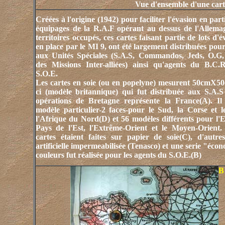
Vue d'ensemble d'une carte
Créées à l'origine (1942) pour faciliter l'évasion en part
équipages de la R.A.F opérant au dessus de l'Allema
territoires occupés, ces cartes faisant partie de lots d'
en place par le MI 9, ont été largement distribuées pour
aux Unités Spéciales (S.A.S, Commandos, Jeds, O.G
des Missions Inter-alliées) ainsi qu'agents du B.C
S.O.E.
Les cartes en soie (ou en popelyne) mesurent 50cmX50
ci (modèle britannique) qui fut distribuée aux S.A.S
opérations de Bretagne représente la France(A). Il
modèle particulier-2 faces-pour le Sud, la Corse et 
l'Afrique du Nord(D) et 56 modèles différents pour l'E
Pays de l'Est, l'Extrême-Orient et le Moyen-Orient.
cartes étaient faites sur papier de soie(C), d'autre
artificielle impermeabilisée (Tenasco) et une serie "éco
couleurs fut réalisée pour les agents du S.O.E.(B)
B