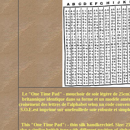
Le "One Time Pad" - mouchoir de soie légère de 25cmX11
britannique identique dans sa forme et un modèle améri
croisement des lettres de l'alphabet selon un code conve
S.O.E.est imprimé sur unefeuillede soie robuste et simple
This "One Time
Pad":
- thin silk handkerchief. Size:
also a similar british type with different position of alph