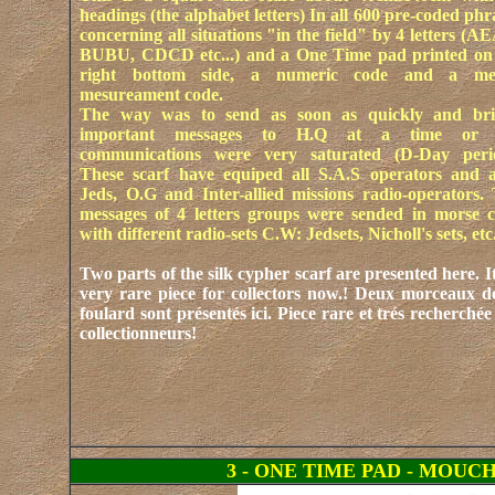
headings (the alphabet letters) In all 600 pre-coded phr
concerning all situations "in the field" by 4 letters (A
BUBU, CDCD etc...) and a One Time pad printed on
right bottom side, a numeric code and a met
mesureament code.
The way was to send as soon as quickly and brie
important messages to H.Q at a time or 
communications were very saturated (D-Day perio
These scarf have equiped all S.A.S operators and a
Jeds, O.G and Inter-allied missions radio-operators.
messages of 4 letters groups were sended in morse 
with different radio-sets C.W: Jedsets, Nicholl's sets, etc.
Two parts of the silk cypher scarf are presented here. It
very rare piece for collectors now.!
Deux morceaux d
foulard sont présentés ici. Piece rare et trés recherchée
collectionneurs!
3 - ONE TIME PAD - MOUC