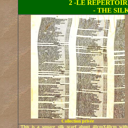
2 -LE REPERTOI
- THE SI
Collection privée
This is a square silk scarf about 40cmX40cm wit